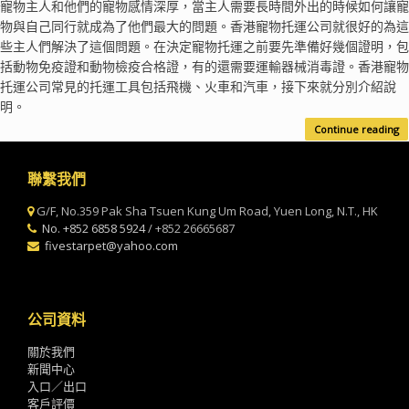
寵物主人和他們的寵物感情深厚，當主人需要長時間外出的時候如何讓寵
物與自己同行就成為了他們最大的問題。香港寵物托運公司就很好的為這
些主人們解決了這個問題。在決定寵物托運之前要先準備好幾個證明，包
括動物免疫證和動物檢疫合格證，有的還需要運輸器械消毒證。香港寵物
托運公司常見的托運工具包括飛機、火車和汽車，接下來就分別介紹說
明。
Continue reading
聯繫我們
G/F, No.359 Pak Sha Tsuen Kung Um Road, Yuen Long, N.T., HK
No. +852 6858 5924
/ +852 26665687
fivestarpet@yahoo.com
公司資料
關於我們
新聞中心
入口／出口
客戶評價